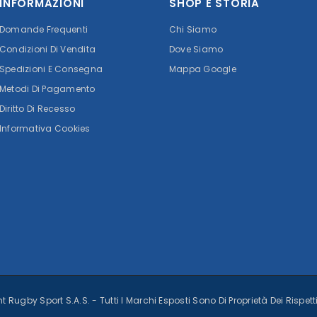
INFORMAZIONI
SHOP E STORIA
Domande Frequenti
Chi Siamo
Condizioni Di Vendita
Dove Siamo
Spedizioni E Consegna
Mappa Google
Metodi Di Pagamento
Diritto Di Recesso
Informativa Cookies
 Rugby Sport S.A.S. - Tutti I Marchi Esposti Sono Di Proprietà Dei Rispet