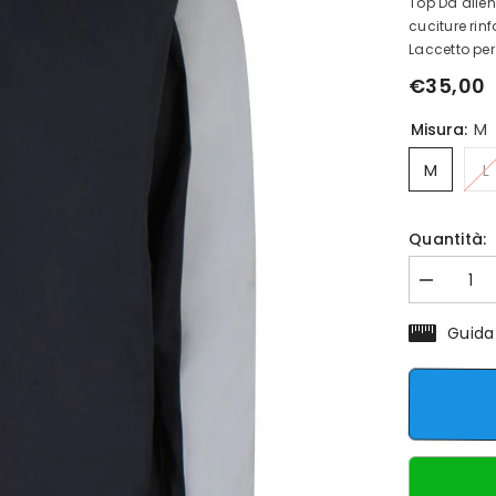
Top Da alle
cuciture rin
Laccetto per 
€35,00
Misura:
M
M
L
Quantità:
Diminuisci
quantità
per
Guida
Top
allenament
RGR
Contrast
Blu-
Grigio