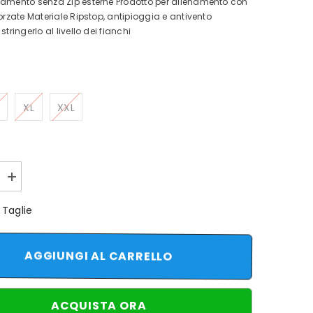
namento senza Zip esterne Prodotto per allenamento con
forzate Materiale Ripstop, antipioggia e antivento
stringerlo al livello dei fianchi
XL
XXL
Aumenta
quantità
per
 Taglie
Top
o
allenamento
RGR
Contrast
AGGIUNGI AL CARRELLO
Blu-
Grigio
ACQUISTA ORA