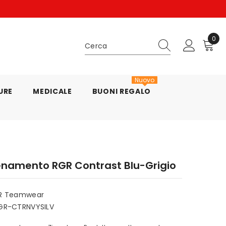
C
0
0
arti
Nuovo
URE
MEDICALE
BUONI REGALO
enamento RGR Contrast Blu-Grigio
R Teamwear
GR-CTRNVYSILV