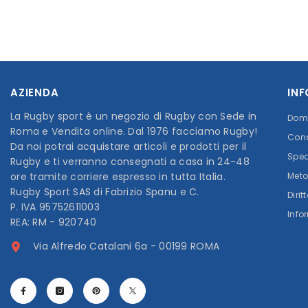
AZIENDA
IN
La Rugby sport è un negozio di Rugby con Sede in
Doma
Roma e Vendita online. Dal 1976 facciamo Rugby!
Cond
Da noi potrai acquistare articoli e prodotti per il
Sped
Rugby e ti verranno consegnati a casa in 24-48
ore tramite corriere espresso in tutta Italia.
Meto
Rugby Sport SAS di Fabrizio Spanu e C.
Diri
P. IVA 95752611003
Info
REA: RM - 920740
Via Alfredo Catalani 6a - 00199 ROMA