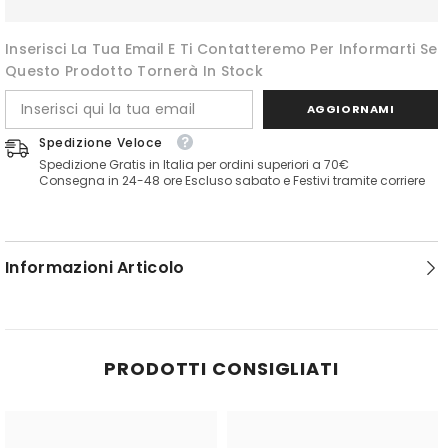
cotone
cotone
Bordo
Bordo
bambino
bambino
Inserisci La Tua Email E Ti Contatteremo Per Informarti Se
Questo Prodotto Tornerà In Stock
AGGIORNAMI
Spedizione Veloce
Spedizione Gratis in Italia per ordini superiori a 70€
Consegna in 24-48 ore Escluso sabato e Festivi tramite corriere
Informazioni Articolo
PRODOTTI CONSIGLIATI