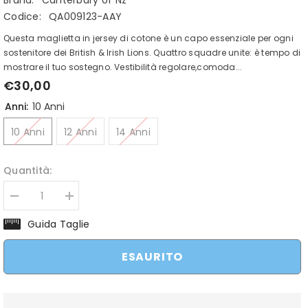
Brand:
Canterbury of Nz
Codice:
QA009123-AAY
Questa maglietta in jersey di cotone è un capo essenziale per ogni
sostenitore dei British & Irish Lions. Quattro squadre unite: è tempo di
mostrare il tuo sostegno. Vestibilità regolare,comoda...
€30,00
Anni:
10 Anni
10 Anni
12 Anni
14 Anni
Quantità:
Diminuisci
Aumenta
quantità
quantità
per
per
Guida Taglie
t-
t-
shirt
shirt
rugby
rugby
ESAURITO
british
british
&amp;
&amp;
Irish
Irish
lions
lions