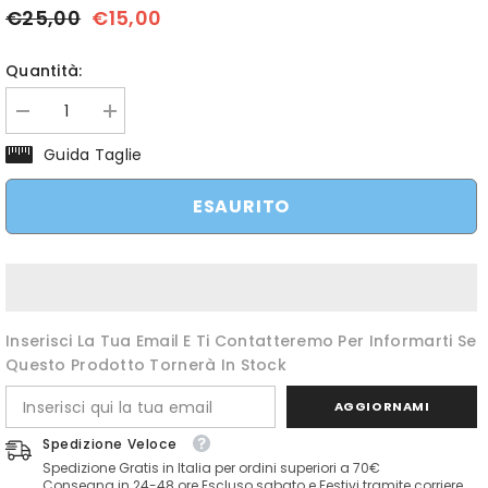
€25,00
€15,00
Quantità:
Diminuisci
Aumenta
quantità
quantità
per
per
Guida Taglie
Sciarpa
Sciarpa
Rugby
Rugby
Scozia
Scozia
ESAURITO
CCC
CCC
Of
Of
NZ
NZ
Inserisci La Tua Email E Ti Contatteremo Per Informarti Se
Questo Prodotto Tornerà In Stock
AGGIORNAMI
Spedizione Veloce
Spedizione Gratis in Italia per ordini superiori a 70€
Consegna in 24-48 ore Escluso sabato e Festivi tramite corriere