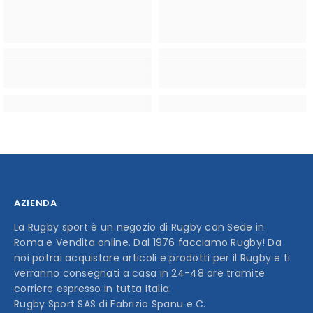
AZIENDA
La Rugby sport è un negozio di Rugby con Sede in
Roma e Vendita online. Dal 1976 facciamo Rugby! Da
noi potrai acquistare articoli e prodotti per il Rugby e ti
verranno consegnati a casa in 24-48 ore tramite
corriere espresso in tutta Italia.
Rugby Sport SAS di Fabrizio Spanu e C.