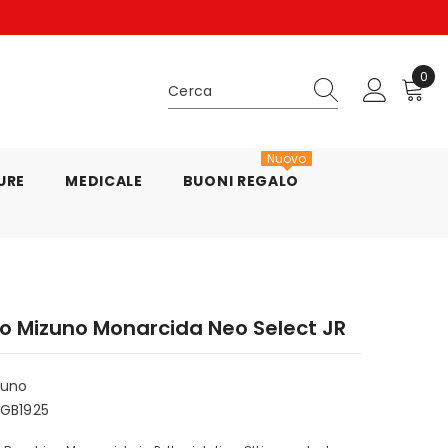
C
0
0
arti
Nuovo
URE
MEDICALE
BUONI REGALO
o Mizuno Monarcida Neo Select JR
zuno
1GB1925