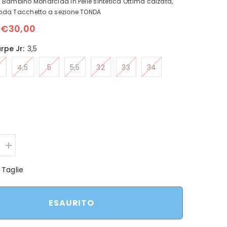
Bambino Monarcida in Pelle sintetica Ottima calzata,
da Tacchetto a sezione TONDA
€30,00
rpe Jr:
3,5
4,5
5
5,5
32
33
34
Aumenta
quantità
per
 Taglie
Scarpino
Mizuno
Monarcida
Neo
ESAURITO
Select
JR