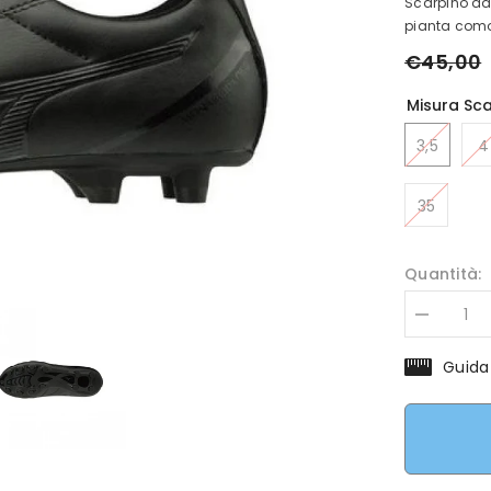
Scarpino da 
pianta como
€45,00
Misura Sca
3,5
4
35
Quantità:
Diminuisci
quantità
per
Guida
Scarpino
Mizuno
Monarcida
Neo
Select
JR