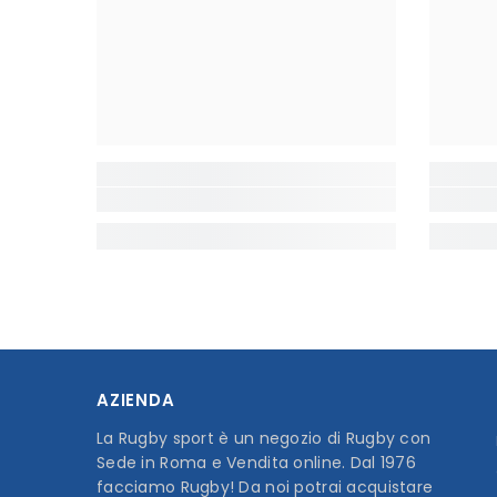
AZIENDA
La Rugby sport è un negozio di Rugby con
Sede in Roma e Vendita online. Dal 1976
facciamo Rugby! Da noi potrai acquistare