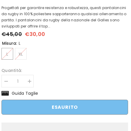
Progettati per garantire resistenza e robustezza, questi pantaloncini
da rugby in 100% poliestere sopporteranno qualsiasi allenamento o
partita. I pantaloncini da rugby della nazionale del Galles sono
sviluppati per offrire il top...
€45,00
€30,00
Misura:
L
L
XL
Quantità:
Diminuisci
Aumenta
quantità
quantità
per
per
Guida Taglie
Pantaloncino
Pantaloncino
Rugby
Rugby
Galles
Galles
ESAURITO
Home
Home
2023
2023