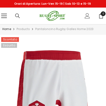
VAI DIRETTAMENTE AI CONTENUTI
Orari di Apertura: Lun-Ven 15-19 | Sab 10-13 e 15-19
0
0
art
Home
Products
Pantaloncino Rugby Galles Home 2023
Scontato
Esaurito