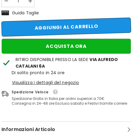
Diminuisci
Aumenta
quantità
quantità
per
per
Guida Taglie
palloncino
palloncino
portachiavi
portachiavi
irlanda
irlanda
AGGIUNGI AL CARRELLO
ufficiale
ufficiale
ACQUISTA ORA
RITIRO DISPONIBILE PRESSO LA SEDE
VIA ALFREDO
CATALANI 6A
Di solito pronto in 24 ore
Visualizza i dettagli del negozio
Spedizione Veloce
Spedizione Gratis in Italia per ordini superiori a 70€
Consegna in 24-48 ore Escluso sabato e Festivi tramite corriere
Informazioni Articolo