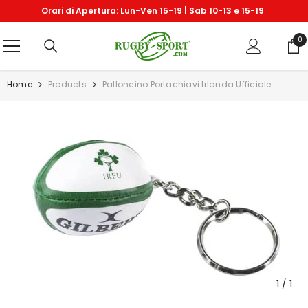
VAI DIRETTAMENTE AI CONTENUTI
Orari di Apertura: Lun-Ven 15-19 | Sab 10-13 e 15-19
0
0
art
Home
Products
Palloncino Portachiavi Irlanda Ufficiale
1
/
1