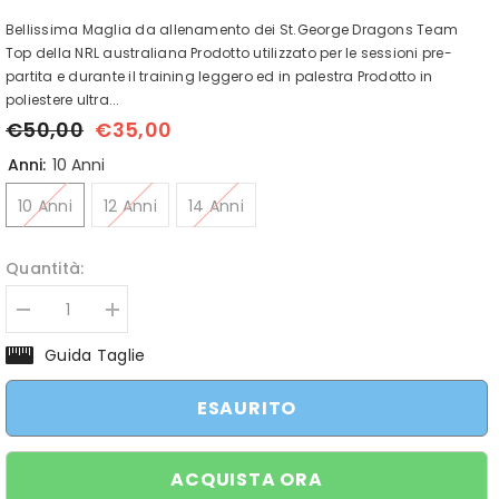
Bellissima Maglia da allenamento dei St.George Dragons Team
Top della NRL australiana Prodotto utilizzato per le sessioni pre-
partita e durante il training leggero ed in palestra Prodotto in
poliestere ultra...
€50,00
€35,00
Anni:
10 Anni
10 Anni
12 Anni
14 Anni
Quantità:
Diminuisci
Aumenta
quantità
quantità
per
per
Guida Taglie
Maglia
Maglia
Rugby
Rugby
St.George
St.George
ESAURITO
Ilwarra
Ilwarra
Dragons
Dragons
Training
Training
Bambino
Bambino
ACQUISTA ORA