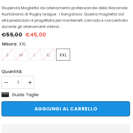
Codice:
AUR25MT1
Stupenda Maglietta da allenamento professionale della Nazionale
Australiana di Rugby League : I Kangaroos. Questa maglietta ad
alte prestazioni è progettata per mantenerti comodo e concentrato
durante gli allenamenti intensi....
€55,00
€45,00
Misura:
XXL
S
M
L
XL
XXL
Quantità:
Diminuisci
Aumenta
quantità
quantità
per
per
Guida Taglie
Maglia
Maglia
Rugby
Rugby
Australia
Australia
AGGIUNGI AL CARRELLO
Kangaroos
Kangaroos
training
training
NRL
NRL
verde
verde