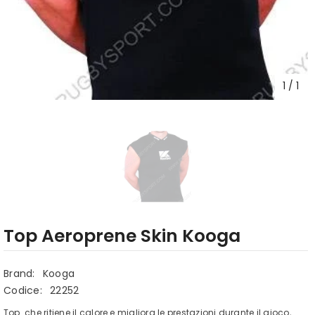
1
/
1
Top Aeroprene Skin Kooga
Brand:
Kooga
Codice:
22252
Top che ritiene il calore e migliora le prestazioni durante il gioco,