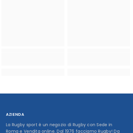
AZIENDA
La Rugby sport è un negozio di Rugby con Sede in
Roma e Vendita online. Dal 1976 facciamo Rugby! Da