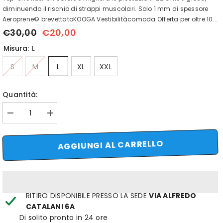
diminuendo il rischio di strappi muscolari. Solo 1 mm di spessore
Aeroprene© brevettatoKOOGA Vestibilitàcomoda Offerta per oltre 10...
€30,00
€20,00
Misura:
L
S
M
L
XL
XXL
Quantità:
Diminuisci
Aumenta
quantità
quantità
per
per
top
top
AGGIUNGI AL CARRELLO
aeroprene
aeroprene
skin
skin
kooga
kooga
RITIRO DISPONIBILE PRESSO LA SEDE
VIA ALFREDO
CATALANI 6A
Di solito pronto in 24 ore