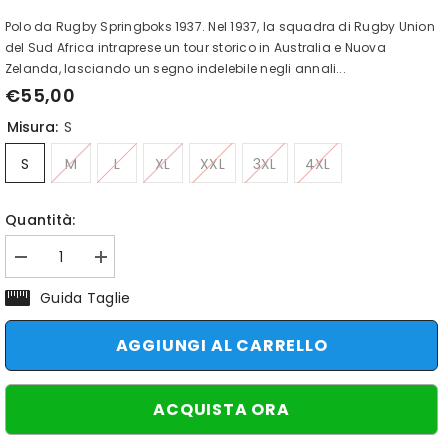
Polo da Rugby Springboks 1937. Nel 1937, la squadra di Rugby Union
del Sud Africa intraprese un tour storico in Australia e Nuova
Zelanda, lasciando un segno indelebile negli annali...
€55,00
Misura:
S
S
M
L
XL
XXL
3XL
4XL
Quantità:
Diminuisci
Aumenta
quantità
quantità
per
per
Guida Taglie
Polo
Polo
Rugby
Rugby
sud
sud
AGGIUNGI AL CARRELLO
africa
africa
Springboks
Springboks
Vintage
Vintage
1937
1937
ACQUISTA ORA