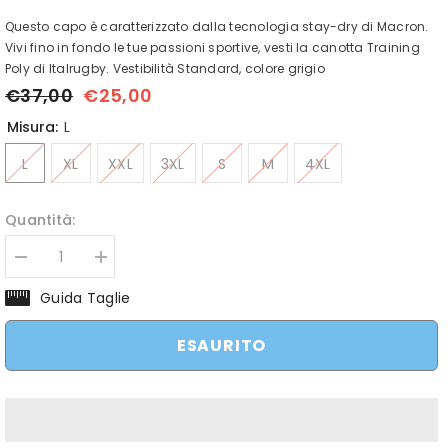
Questo capo è caratterizzato dalla tecnologia stay-dry di Macron.
Vivi fino in fondo le tue passioni sportive, vesti la canotta Training
Poly di Italrugby. Vestibilità Standard, colore grigio
€37,00
€25,00
Misura:
L
L
XL
XXL
3XL
S
M
4XL
Quantità:
Diminuisci
Aumenta
quantità
quantità
per
per
Guida Taglie
Canottiera
Canottiera
Rugby
Rugby
Italia
Italia
ESAURITO
FIR
FIR
Macron
Macron
2021
2021