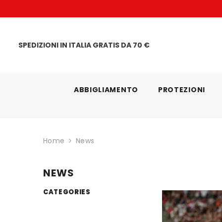
VAI DIRETTAMENTE AI CONTENUTI
i di Apertura: Lun-Ven 15-19 | Sab 10-13 e 15-19
SPEDIZIONI IN ITALIA GRATIS DA 70 €
ABBIGLIAMENTO
PROTEZIONI
Home
News
NEWS
CATEGORIES