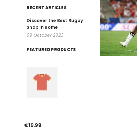
RECENT ARTICLES
Discover the Best Rugby
Shop in Rome
09 October 2023
FEATURED PRODUCTS
FORNITORE:
FORNITORE
Esempio
Di
Titolo
€19,99
Del
Prodotto